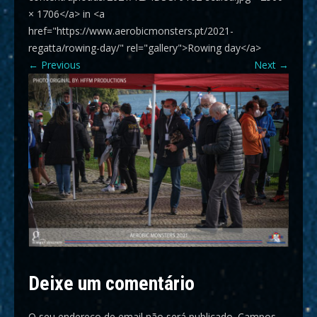
× 1706</a> in <a
href="https://www.aerobicmonsters.pt/2021-
regatta/rowing-day/" rel="gallery">Rowing day</a>
←
Previous
Next
→
Deixe um comentário
O seu endereço de email não será publicado.
Campos